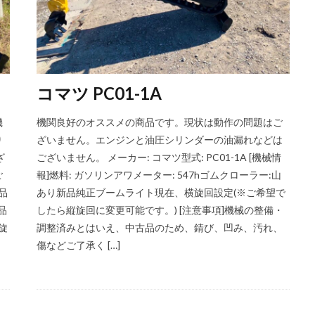
コマツ PC01-1A
機
機関良好のオススメの商品です。現状は動作の問題はご
り
ざいません。エンジンと油圧シリンダーの油漏れなどは
ざ
ございません。 メーカー: コマツ型式: PC01-1A [機械情
ご
報]燃料: ガソリンアワメーター: 547hゴムクローラー:山
新品
あり新品純正ブームライト現在、横旋回設定(※ご希望で
品
したら縦旋回に変更可能です。) [注意事項]機械の整備・
旋
調整済みとはいえ、中古品のため、錆び、凹み、汚れ、
傷などご了承く […]