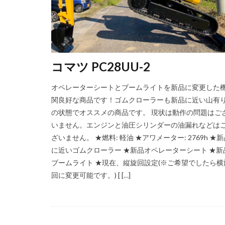
コマツ PC28UU-2
オペレーターシートとブームライトを新品に変更した
関良好な商品です！ゴムクローラーも新品に近い山有
の状態でオススメの商品です。 現状は動作の問題はご
いません。エンジンと油圧シリンダーの油漏れなどは
ざいません。 ★燃料: 軽油 ★アワメーター: 2769h ★
に近いゴムクローラー ★新品オペレーターシート ★新
ブームライト ★現在、縦旋回設定(※ご希望でしたら横
回に変更可能です。) [ […]