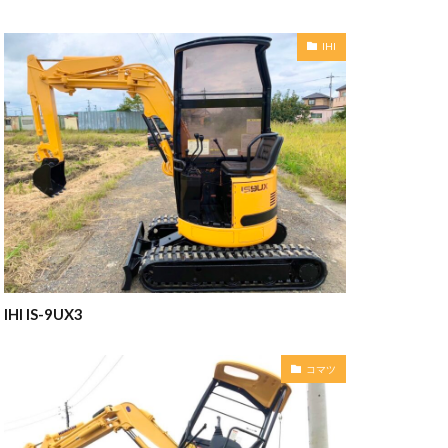
IHI
IHI IS-9UX3
コマツ