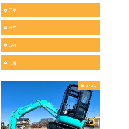
三菱
日立
CAT
北越
コベルコ