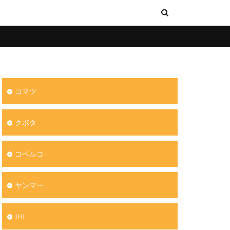
コマツ
クボタ
コベルコ
ヤンマー
IHI